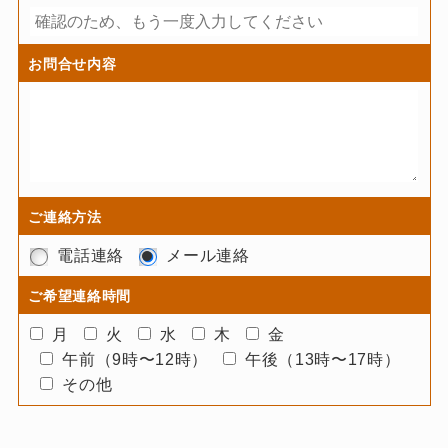
お問合せ内容
ご連絡方法
電話連絡
メール連絡
ご希望連絡時間
月
火
水
木
金
午前（9時〜12時）
午後（13時〜17時）
その他