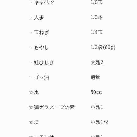
・キャベツ 1/8玉
・人参 1/3本
・玉ねぎ 1/4玉
・もやし 1/2袋(80g)
・鮭ひじき 大匙2
・ゴマ油 適量
☆水 50cc
☆鶏ガラスープの素 小匙1
☆塩 小匙1/2