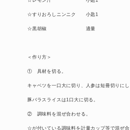
☆レモン汁 小匙1
☆すりおろしニンニク 小匙1
☆黒胡椒 適量
＜作り方＞
① 具材を切る。
キャベツを一口大に切り、人参は短冊切りにし
豚バラスライスは1口大に切る。
② 調味料を混ぜ合わせる。
☆が付いている調味料を計量カップ等で混ぜ合